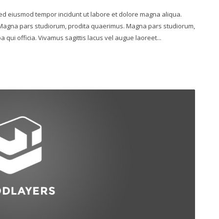
 sed eiusmod tempor incidunt ut labore et dolore magna aliqua.
. Magna pars studiorum, prodita quaerimus. Magna pars studiorum,
 qui officia. Vivamus sagittis lacus vel augue laoreet...