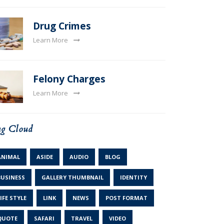
Drug Crimes
Learn More
Felony Charges
Learn More
g Cloud
ANIMAL
ASIDE
AUDIO
BLOG
BUSINESS
GALLERY THUMBNAIL
IDENTITY
IFE STYLE
LINK
NEWS
POST FORMAT
QUOTE
SAFARI
TRAVEL
VIDEO