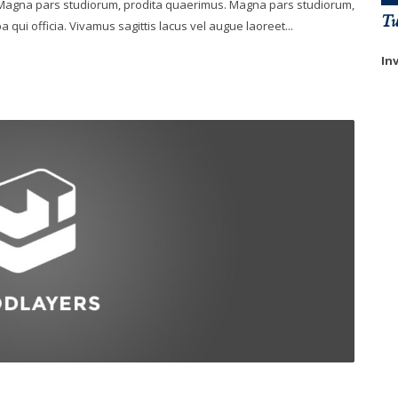
. Magna pars studiorum, prodita quaerimus. Magna pars studiorum,
Tw
 qui officia. Vivamus sagittis lacus vel augue laoreet...
In