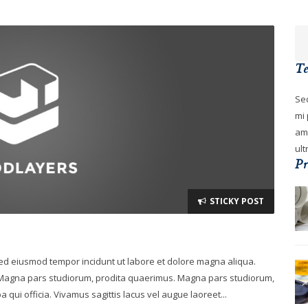
Te
Sed
mi 
ame
ult
Pr
STICKY POST
 sed eiusmod tempor incidunt ut labore et dolore magna aliqua.
. Magna pars studiorum, prodita quaerimus. Magna pars studiorum,
 qui officia. Vivamus sagittis lacus vel augue laoreet...